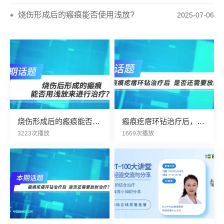
烧伤形成后的瘢痕能否使用浅放?
2025-07-06
维昌SRT-100大讲堂第五期
2024-12-24
维昌SRT-100大讲堂第六期
2025-02-13
维昌SRT大讲堂第二期
2024-11-22
维昌SRT-100大讲堂第三期:皮肤瘢痕疙瘩的治疗
2025-02-18
烧伤形成后的瘢痕能否使
瘢痕疙瘩环钻治疗后，是
用浅放?
否还需要放射治疗?
3223次播放
1669次播放