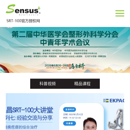
Ashley Noel瘢痕疙瘩治疗案例
2024-04-17
瘢痕疙瘩治疗案例2
2024-04-18
维昌大讲堂第七期:欢迎关注直播
2025-04-22
因毛囊炎引发的瘢痕疙瘩如何早期预防?
2025-05-21
瘢痕疙瘩环钻治疗后，是否还需要放射治疗?
2025-07-08
烧伤形成后的瘢痕能否使用浅放?
2025-07-06
科普视频
精品课程
维昌SRT-100大讲堂第五期
2024-12-24
维昌SRT-100大讲堂第六期
2025-02-13
维昌SRT大讲堂第二期
2024-11-22