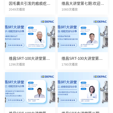
因毛囊炎引发的瘢痕疙瘩
维昌大讲堂第七期:欢迎关
如何早期预防?
注直播
2049次播放
1060次播放
维昌SRT-100大讲堂第六
维昌SRT-100大讲堂第五
期
期
1296次播放
1780次播放