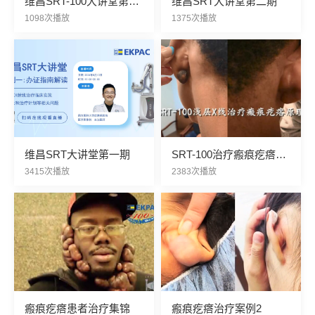
维昌SRT-100大讲堂第三
维昌SRT大讲堂第二期
期:皮肤瘢痕疙瘩的治疗
1098次播放
1375次播放
维昌SRT大讲堂第一期
SRT-100治疗瘢痕疙瘩视
频
3415次播放
2383次播放
瘢痕疙瘩患者治疗集锦
瘢痕疙瘩治疗案例2