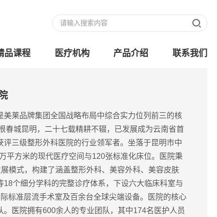
精品课程
医疗机构
产品介绍
联系我们
院
是美莱品牌集团全国战略布局中综合实力位列前三的核
扎根春城昆明，二十七载精耕不辍，已发展成为云南省首
获评三级整形外科医院的行业领军者。坐落于昆明市中
8万平方米的现代医疗空间与120张标准化床位。医院秉
体发展模式，构建了涵盖整形外科、美容外科、美容皮肤
等18个细分学科的完整诊疗体系，下设六大临床科室与
国际标准层流手术室及百余台全球尖端设备。医院的核心
。医院拥有600余人的专业团队，其中174名医护人员