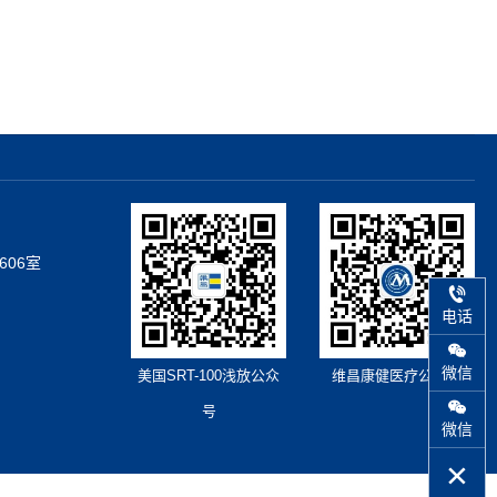
606室
电话
微信
美国SRT-100浅放公众
维昌康健医疗公众号
号
微信